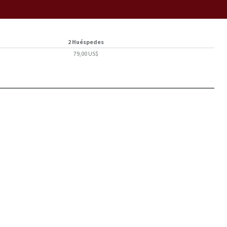
2 Huéspedes
79,00 US$