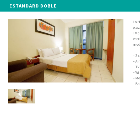
ESTANDARD DOBLE
La H
plaz
TV c
escr
mode
– 2 
– Ai
– TV
– Wi 
– Me
– Ba